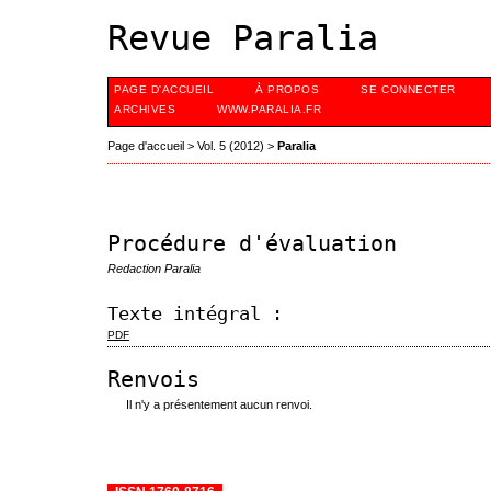
Revue Paralia
PAGE D'ACCUEIL
À PROPOS
SE CONNECTER
ARCHIVES
WWW.PARALIA.FR
Page d'accueil
>
Vol. 5 (2012)
>
Paralia
Procédure d'évaluation
Redaction Paralia
Texte intégral :
PDF
Renvois
Il n'y a présentement aucun renvoi.