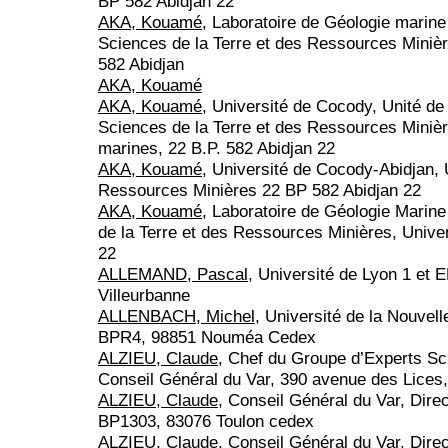
BP 582 Abidjan 22
AKA, Kouamé
, Laboratoire de Géologie marine
Sciences de la Terre et des Ressources Miniè
582 Abidjan
AKA, Kouamé
AKA, Kouamé
, Université de Cocody, Unité d
Sciences de la Terre et des Ressources Miniè
marines, 22 B.P. 582 Abidjan 22
AKA, Kouamé
, Université de Cocody-Abidjan,
Ressources Minières 22 BP 582 Abidjan 22
AKA, Kouamé
, Laboratoire de Géologie Marin
de la Terre et des Ressources Minières, Unive
22
ALLEMAND, Pascal
, Université de Lyon 1 e
Villeurbanne
ALLENBACH, Michel
, Université de la Nouve
BPR4, 98851 Nouméa Cedex
ALZIEU, Claude
, Chef du Groupe d’Experts Sc
Conseil Général du Var, 390 avenue des Lices
ALZIEU, Claude
, Conseil Général du Var, Dire
BP1303, 83076 Toulon cedex
ALZIEU, Claude
, Conseil Général du Var, Dire