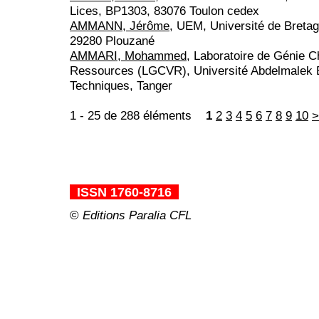
Lices, BP1303, 83076 Toulon cedex
AMMANN, Jérôme
, UEM, Université de Bret
29280 Plouzané
AMMARI, Mohammed
, Laboratoire de Génie C
Ressources (LGCVR), Université Abdelmalek 
Techniques, Tanger
1 - 25 de 288 éléments
1
2
3
4
5
6
7
8
9
10
>
_
ISSN 1760-8716
_
©
Editions Paralia CFL