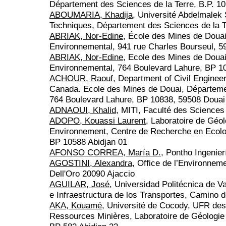
Département des Sciences de la Terre, B.P. 1
ABOUMARIA, Khadija
, Université Abdelmalek 
Techniques, Département des Sciences de la T
ABRIAK, Nor-Edine
, École des Mines de Douai
Environnemental, 941 rue Charles Bourseul, 
ABRIAK, Nor-Edine
, Ecole des Mines de Douai
Environnemental, 764 Boulevard Lahure, BP 1
ACHOUR, Raouf
, Department of Civil Enginee
Canada. Ecole des Mines de Douai, Départemen
764 Boulevard Lahure, BP 10838, 59508 Douai
ADNAOUI, Khalid
, MITI, Faculté des Science
ADOPO, Kouassi Laurent
, Laboratoire de Géo
Environnement, Centre de Recherche en Ecolo
BP 10588 Abidjan 01
AFONSO CORREA, María D.
, Pontho Ingenie
AGOSTINI, Alexandra
, Office de l’Environne
Dell'Oro 20090 Ajaccio
AGUILAR, José
, Universidad Politécnica de V
e Infraestructura de los Transportes, Camino d
AKA, Kouamé
, Université de Cocody, UFR des
Ressources Minières, Laboratoire de Géologie