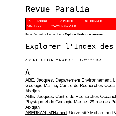
Revue Paralia
PAGE D'ACCUEIL
À PROPOS
SE CONNECTER
ARCHIVES
WWW.PARALIA.FR
Page d'accueil
>
Rechercher
>
Explorer l'Index des auteurs
Explorer l'Index des
A
B
C
D
E
F
G
H
I
J
K
L
M
N
O
P
Q
R
S
T
U
V
W
X
Y
Z
Tout
A
ABE, Jacques
, Département Environnement, La
Géologie Marine, Centre de Recherches Océan
Abidjan
ABE, Jacques
, Centre de Recherches Océanolo
Physique et de Géologie Marine, 29 rue des Pê
Abidjan
ABERKAN, M'Hamed
, Université Mohammed V