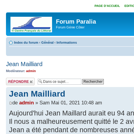
PAGE D’ACCUEIL
EDITI
Forum Paralia
Forum Génie Côtier
Index du forum
‹
Général
‹
Informations
Jean Mailliard
Modérateur:
admin
Répondre
Jean Mailliard
de
admin
» Sam Mai 01, 2021 10:48 am
Aujourd'hui Jean Maillard aurait eu 94 an
Il nous a malheureusement quitté le 2 avri
Jean a été pendant de nombreuses année