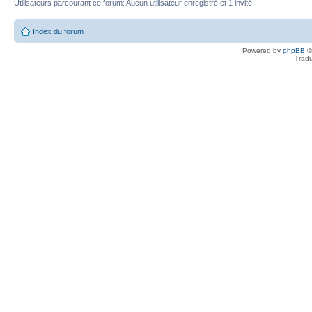
Utilisateurs parcourant ce forum: Aucun utilisateur enregistré et 1 invité
Index du forum
Powered by
phpBB
©
Tradu