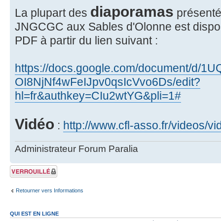
diaporamas
La plupart des
présenté
JNGCGC aux Sables d'Olonne est disponi
PDF à partir du lien suivant :
https://docs.google.com/document/d/
OI8NjNf4wFeIJpv0qsIcVvo6Ds/edit?
hl=fr&authkey=CIu2wtYG&pli=1#
Vidéo
:
http://www.cfl-asso.fr/videos/v
Administrateur Forum Paralia
Sujet verrouillé
Retourner vers Informations
QUI EST EN LIGNE