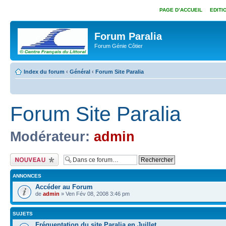
PAGE D’ACCUEIL
EDITI
Forum Paralia
Forum Génie Côtier
Index du forum
‹
Général
‹
Forum Site Paralia
Forum Site Paralia
Modérateur:
admin
Ecrire un nouveau
sujet
ANNONCES
Accéder au Forum
de
admin
» Ven Fév 08, 2008 3:46 pm
SUJETS
Fréquentation du site Paralia en Juillet